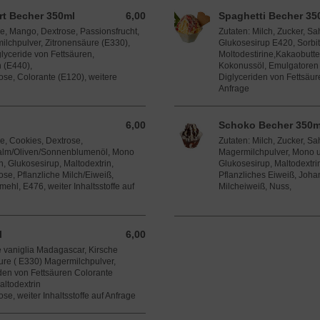
t Becher 350ml
6,00
Spaghetti Becher 35
6,00 EUR
ne, Mango, Dextrose, Passionsfrucht,
Zutaten: Milch, Zucker, S
ilchpulver, Zitronensäure (E330),
Glukosesirup E420, Sorbit
glyceride von Fettsäuren,
Moltodestirine,Kakaobutte
n (E440),
Kokonussöl, Emulgatoren
se, Colorante (E120), weitere
Diglyceriden von Fettsäure
Anfrage
6,00
Schoko Becher 350m
6,00 EUR
ne, Cookies, Dextrose,
Zutaten: Milch, Zucker, S
alm/Oliven/Sonnenblumenöl, Mono
Magermilchpulver, Mono u
n, Glukosesirup, Maltodextrin,
Glukosesirup, Maltodextri
se, Pflanzliche Milch/Eiweiß,
Pflanzliches Eiweiß, Joh
ehl, E476, weiter Inhaltsstoffe auf
Milcheiweiß, Nuss,
l
6,00
6,00 EUR
e vaniglia Madagascar, Kirsche
ure ( E330) Magermilchpulver,
den von Fettsäuren Colorante
ltodextrin
e, weiter Inhaltsstoffe auf Anfrage