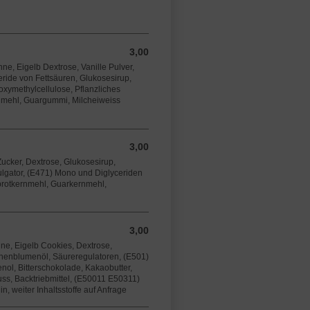
3,00
3,00 EUR
hne, Eigelb Dextrose, Vanille Pulver,
ride von Fettsäuren, Glukosesirup,
oxymethylcellulose, Pflanzliches
nmehl, Guargummi, Milcheiweiss
3,00
3,00 EUR
ucker, Dextrose, Glukosesirup,
ulgator, (E471) Mono und Diglyceriden
brotkernmehl, Guarkernmehl,
3,00
3,00 EUR
hne, Eigelb Cookies, Dextrose,
nenblumenöl, Säureregulatoren, (E501)
nol, Bitterschokolade, Kakaobutter,
ss, Backtriebmittel, (E50011 E50311)
, weiter Inhaltsstoffe auf Anfrage