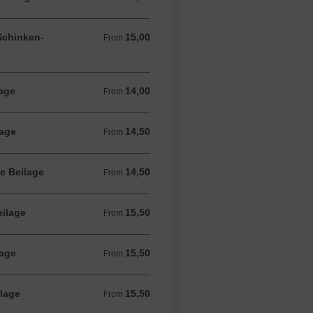
 Schinken-
15,00
From 15,00 EUR
From
lage
14,00
From 14,00 EUR
From
lage
14,50
From 14,50 EUR
From
e Beilage
14,50
From 14,50 EUR
From
eilage
15,50
From 15,50 EUR
From
lage
15,50
From 15,50 EUR
From
ilage
15,50
From 15,50 EUR
From