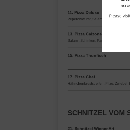
acro
11. Pizza Deluxe
Please vis
Peperoniwurst, Salami, Pilze, Zwiebeln
13. Pizza Calzone
Salami, Schinken, Paprika, Ei, Zwiebel
15. Pizza Thunfisch
17. Pizza Chef
Hähnchenbruststreifen, Pilze, Zwiebel,
SCHNITZEL VOM 
21. Schnitzel Wiener Art