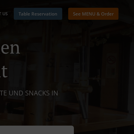
 US
Table Reservation
See MENU & Order
nen
t
ATE UND SNACKS IN