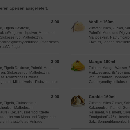
seren Speisen ausgeliefert.
3,00
Vanille 160ml
3,00 EUR
e, Eigelb Dextrose,
Zutaten: Milch, Zucker, Sa
Kakao/ Magermilchpulver, Mono und
Palmlöl, Mono und Diglyce
Glukosesirup, Maltodextrin,
Maltodextrin, Natriumcarb
umcarboxymethylcellulose, Pflanziches
Eiweiss, Johannisbrotker
e auf Anfrage
3,00
Mango 160ml
3,00 EUR
ne, Eigelb Dextrose, Palmöl, Mono -
Zutaten: Mango, Wasser, Z
ren, Glukosesirup, Maltodextrin,
Fruktosesirup, (E420) Em
e, Pflanzliches Eiweiss,
von Fettsäuren, Johannis
gummi, Milcheiweiss, Pistazienpaste
Carboxymethylcellulose
3,00
Cookie 160ml
3,00 EUR
e, Eigelb, Glukosesirup,
Zutaten: Milch Zucker, Sa
chpulver, Maltodextrin
Kakaopulver, Palmöl, Son
äure) Kokusnussöl modifizierte
Reismehl, Maismehl, Olive
ureester von Mono und Diglyceride
Emulgator(E476), Haselnu
re Inhatsstoffe auf Anfrage
Salz, Sonnenblumenlecithin