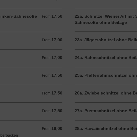
chinken-Sahnesoße
17,50
22a. Schnitzel Wiener Art mit
From 17,50 EUR
From
Sahnesoße ohne Beilage
17,00
23a. Jägerschnitzel ohne Bei
From 17,00 EUR
From
17,00
24a. Rahmschnitzel ohne Bei
From 17,00 EUR
From
17,50
25a. Pfefferrahmschnitzel ohn
From 17,50 EUR
From
17,50
26a. Zwiebelschnitzel ohne B
From 17,50 EUR
From
17,50
27a. Pustaschnitzel ohne Bei
From 17,50 EUR
From
18,00
28a. Hawaiischnitzel ohne Be
From 18,00 EUR
From
überbacken