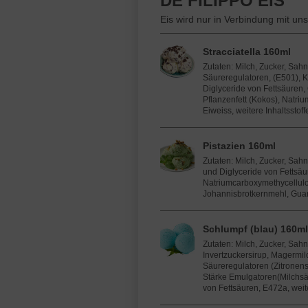
DE FILIPPO EIS
Eis wird nur in Verbindung mit un
Stracciatella 160ml
Zutaten: Milch, Zucker, Sahn
Säureregulatoren, (E501), 
Diglyceride von Fettsäuren, 
Pflanzenfett (Kokos), Natri
Eiweiss, weitere Inhaltsstoff
Pistazien 160ml
Zutaten: Milch, Zucker, Sah
und Diglyceride von Fettsäu
Natriumcarboxymethycellulos
Johannisbrotkernmehl, Guar
Schlumpf (blau) 160ml
Zutaten: Milch, Zucker, Sahn
Invertzuckersirup, Magermil
Säureregulatoren (Zitronens
Stärke Emulgatoren(Milchsä
von Fettsäuren, E472a, weite