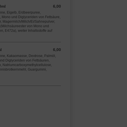
0ml
6,00
6,00 EUR
ahne, Eigelb, Erdbeerpuree,
, Mono und Diglyceriden von Fettsäure,
r, Magermilch/Milch/Ei/Sahnepulver,
 (Milchsäureester von Mono und
n, E472a), weiter Inhaltsstoffe auf
l
6,00
6,00 EUR
ahne, Kakaomasse, Dextrose, Palmöl,
nd Diglyceriden von Fettsäuren,
n, Natriumcarboxymethylcellulose,
annisbrotkernmehl, Guargummi,