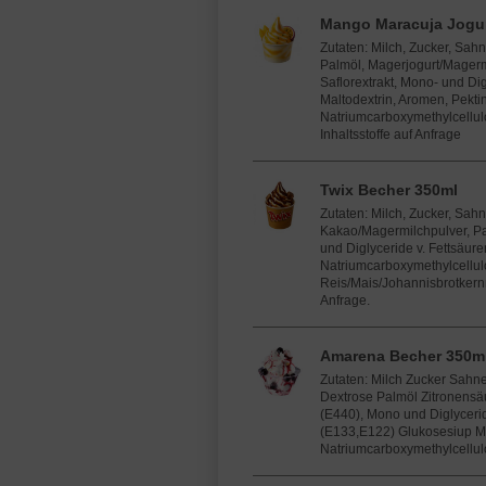
Mango Maracuja Jogur
Zutaten: Milch, Zucker, Sah
Palmöl, Magerjogurt/Magerm
Saflorextrakt, Mono- und Di
Maltodextrin, Aromen, Pekti
Natriumcarboxymethylcellulo
Inhaltsstoffe auf Anfrage
Twix Becher 350ml
Zutaten: Milch, Zucker, Sah
Kakao/Magermilchpulver, P
und Diglyceride v. Fettsäure
Natriumcarboxymethylcellulo
Reis/Mais/Johannisbrotkernm
Anfrage.
Amarena Becher 350m
Zutaten: Milch Zucker Sahn
Dextrose Palmöl Zitronensä
(E440), Mono und Diglyceri
(E133,E122) Glukosesiup Ma
Natriumcarboxymethylcellulos