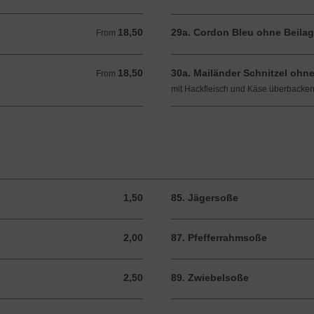
18,50
29a. Cordon Bleu ohne Beila
From 18,50 EUR
From
18,50
30a. Mailänder Schnitzel ohne
From 18,50 EUR
From
mit Hackfleisch und Käse überbacke
1,50
85. Jägersoße
1,50 EUR
2,00
87. Pfefferrahmsoße
2,00 EUR
2,50
89. Zwiebelsoße
2,50 EUR