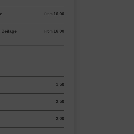
ge
16,00
From 16,00 EUR
From
 Beilage
16,00
From 16,00 EUR
From
n
1,50
1,50 EUR
2,50
2,50 EUR
2,00
2,00 EUR