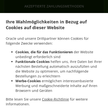
AKZEPTIERTE ZAHLUNGSMETHODEN
Ihre Wahlmöglichkeiten in Bezug auf
Cookies auf dieser Website
Oracle und unsere Drittpartner können Cookies für
.
Pizza Lieferservice Hardheim Gerichtstetten
Pizza Lieferservice Hardheim
folgende Zwecke verwenden:
.
.
Schweinberg
Pizza Lieferservice Hardheim Pülfringen
Pizza Lieferservice Hardheim
Cookies, die für das Funktionieren
der Website
.
.
Rüdental
Pizza Lieferservice Hardheim Dornberg
Pizza Lieferservice Hardheim
unbedingt erforderlich sind
.
.
Vollmersdorf
Pizza Lieferservice Hardheim
Pizza Lieferservice Höpfingen
Funktionale Cookies
helfen uns, Ihre Daten bei Ihrer
.
.
nächsten Bestellung automatisch auszufüllen und
Schlempertshof
Pizza Lieferservice Höpfingen Dornberg
Pizza Lieferservice
die Website zu optimieren, um nachfolgende
.
.
Höpfingen Waldstetten
Pizza Lieferservice Höpfingen
Pizza Lieferservice Königheim
Bestellungen zu erleichtern
.
.
Pülfringen
Pizza Lieferservice Königheim Schweinberg
Pizza Lieferservice
Werbe-Cookies
ermöglichen interessenbasierte
.
.
.
Königheim
Pizza Lieferservice Külsheim Steinfurt
Pizza Lieferservice Külsheim
Werbung und maßgeschneiderte Inhalte auf Ihren
.
.
Browsern und Geräten
Pizza Lieferservice Eichenbühl
Pizza Lieferservice Alzenau
Pizza Lieferservice
.
.
Walldürn Altheim
Pizza Lieferservice Walldürn Wettersdorf
Pizza Lieferservice
Bitte lesen Sie unsere
Cookie-Richtlinie
für weitere
.
.
.
Walldürn
Pizza Lieferservice Ahorn Buch
Pizza Lieferservice Ahorn
Burger
Informationen.
.
.